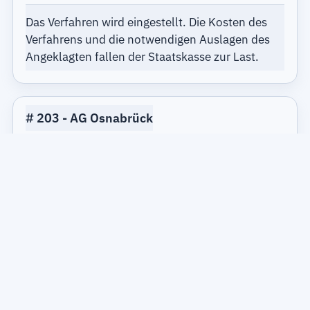
Das Verfahren wird eingestellt. Die Kosten des
Verfahrens und die notwendigen Auslagen des
Angeklagten fallen der Staatskasse zur Last.
203
AG Osnabrück
29.11.1991
Der Angeklagte wird wegen Dienstflucht
angewiesen, einhundertundachtzig Stunden
gemeinnützige Dienste nach Weisung des
Jugendamtes zu leisten.
264
SchlHOLG