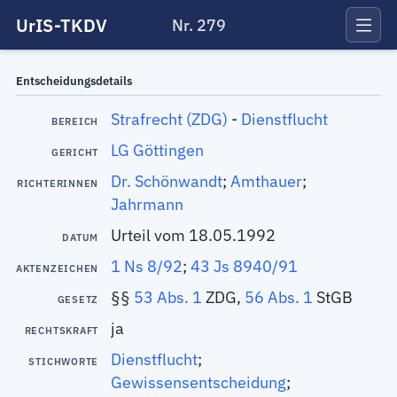
UrIS-TKDV
Nr. 279
Entscheidungsdetails
Strafrecht (ZDG)
-
Dienstflucht
BEREICH
LG Göttingen
GERICHT
Dr. Schönwandt
;
Amthauer
;
RICHTERINNEN
Jahrmann
Urteil vom 18.05.1992
DATUM
1 Ns 8/92
;
43 Js 8940/91
AKTENZEICHEN
§§
53 Abs. 1
ZDG,
56 Abs. 1
StGB
GESETZ
ja
RECHTSKRAFT
Dienstflucht
;
STICHWORTE
Gewissensentscheidung
;