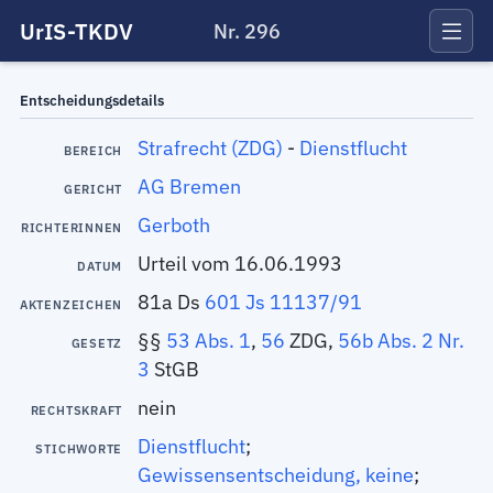
UrIS-TKDV
Nr. 296
Entscheidungsdetails
Strafrecht (ZDG)
-
Dienstflucht
BEREICH
AG Bremen
GERICHT
Gerboth
RICHTERINNEN
Urteil vom 16.06.1993
DATUM
81a Ds
601 Js 11137/91
AKTENZEICHEN
§§
53 Abs. 1
,
56
ZDG,
56b Abs. 2 Nr.
GESETZ
3
StGB
nein
RECHTSKRAFT
Dienstflucht
;
STICHWORTE
Gewissensentscheidung, keine
;