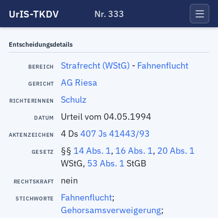
UrIS-TKDV
Nr. 333
Entscheidungsdetails
Strafrecht (WStG)
-
Fahnenflucht
BEREICH
AG Riesa
GERICHT
Schulz
RICHTERINNEN
Urteil vom 04.05.1994
DATUM
4 Ds
407 Js 41443/93
AKTENZEICHEN
§§
14 Abs. 1
,
16 Abs. 1
,
20 Abs. 1
GESETZ
WStG,
53 Abs. 1
StGB
nein
RECHTSKRAFT
Fahnenflucht
;
STICHWORTE
Gehorsamsverweigerung
;