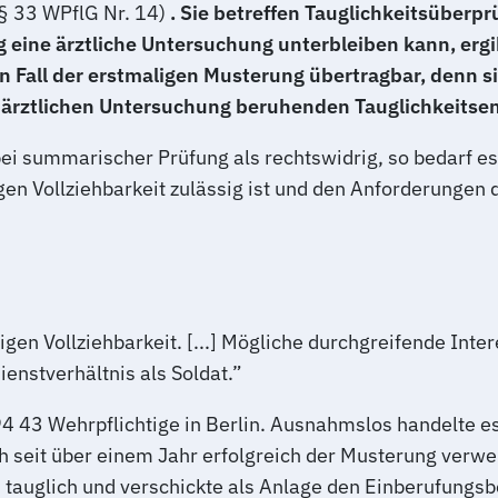
§ 33 WPflG Nr. 14)
. Sie betreffen Tauglichkeitsüberp
eine ärztliche Untersuchung unterbleiben kann, ergib
en Fall der erstmaligen Musterung übertragbar, denn s
n ärztlichen Untersuchung beruhenden Tauglichkeitse
ei summarischer Prüfung als rechtswidrig, so bedarf es 
gen Vollziehbarkeit zulässig ist und den Anforderungen
en Vollziehbarkeit. [...] Mögliche durchgreifende Interess
ienstverhältnis als Soldat.”
4 43 Wehrpflichtige in Berlin. Ausnahmslos handelte es 
h seit über einem Jahr erfolgreich der Musterung verwe
 tauglich und verschickte als Anlage den Einberufungs