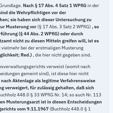
 Grundlage.
Nach § 17 Abs. 4 Satz 1 WPflG
in der
sind die Wehrpflichtigen vor der
chen; sie haben sich dieser Untersuchung zu
zur Musterung vor
(§ 17 Abs. 3 Satz 2 WPflG)
, so
rführung (§ 44 Abs. 2 WPflG) oder durch
t nicht zu diesen Mitteln greifen will, ist es
t vielmehr bei der erstmaligen Musterung
glichkeit; Red.)
, die hier nicht gegeben sind.
esverwaltungsgerichts verweist (womit nach
eidungen gemeint sind), ist diese hier nicht
 nach Aktenlage als legitime Verfahrensweise
g verweigert, für zulässig gehalten, daß sich
Buchholz 448.0 § 33 WPflG Nr. 14; so auch Nr. 113
 den Musterungsarzt ist in diesen Entscheidungen
gerichts vom 9.11.1967
(Buchholz 448.0 § 1