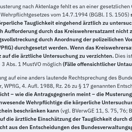
terung nach Aktenlage fehlt es an einer gesetzlichen
Wehrpflichtgesetzes vom 14.7.1994 (BGBl. I S. 1505)
rperliche Tauglichkeit eingehend ärztlich zu untersu
ach Aufforderung durch das Kreiswehrersatzamt nicht 
svollstreckung durch Anordnung der polizeilichen Vo
PflG) durchgesetzt werden. Wenn das Kreiswehrersatzam
 auf die ärztliche Untersuchung zu verzichten.
Dies is
 § 3 Abs. 1 MustVO möglich
(Fälle offensichtlicher Untau
rung auf eine anders lautende Rechtsprechung des Bund
r, WPflG, 4. Aufl. 1988, Rz. 26 zu § 17 genannten Entsch
cht – wie die Antragsgegnerin meint – die Musterung
nwesende
Wehrpflichtige die körperliche Untersuchun
schein beschränken kann
(vgl. BVerwGE 11, S. 75, 76; 
uf die ärztliche Einschätzung der Tauglichkeit durch
 nicht aus den Entscheidungen des Bundesverwaltungs