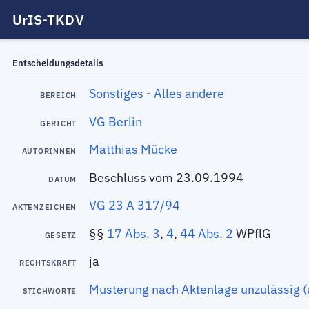
UrIS-TKDV
Entscheidungsdetails
Sonstiges
-
Alles andere
BEREICH
VG Berlin
GERICHT
Matthias Mücke
AUTORINNEN
Beschluss vom 23.09.1994
DATUM
VG 23 A 317/94
AKTENZEICHEN
§§
17 Abs. 3
,
4
,
44 Abs. 2
WPflG
GESETZ
ja
RECHTSKRAFT
Musterung nach Aktenlage unzulässig (a
STICHWORTE