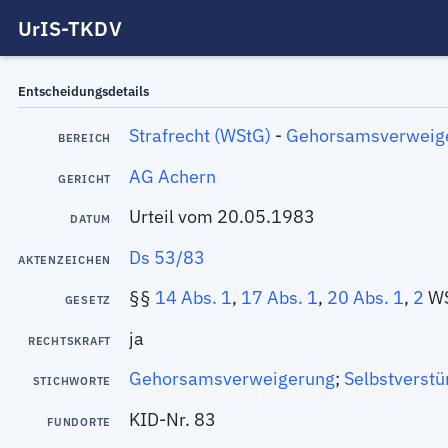
UrIS-TKDV
Entscheidungsdetails
Strafrecht (WStG)
-
Gehorsamsverweig
BEREICH
AG Achern
GERICHT
Urteil vom 20.05.1983
DATUM
Ds 53/83
AKTENZEICHEN
§§
14 Abs. 1
,
17 Abs. 1
,
20 Abs. 1
,
2
WS
GESETZ
ja
RECHTSKRAFT
Gehorsamsverweigerung
;
Selbstverst
STICHWORTE
KID-Nr. 83
FUNDORTE