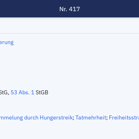
Nr. 417
erung
tG,
53 Abs. 1
StGB
ümmelung durch Hungerstreik
;
Tatmehrheit
;
Freiheitsst