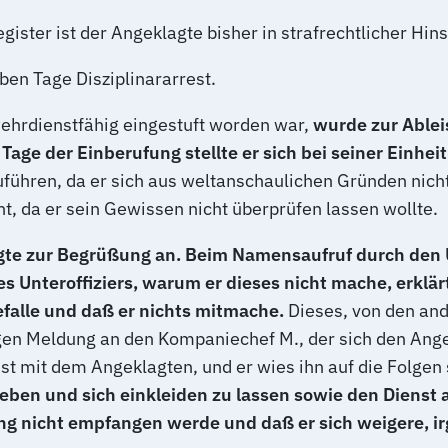
ster ist der Angeklagte bisher in strafrechtlicher Hins
ben Tage Disziplinararrest.
wehrdienstfähig eingestuft worden war,
wurde zur Able
age der Einberufung stellte er sich bei seiner Einheit
uführen, da er sich aus weltanschaulichen Gründen nich
ht, da er sein Gewissen nicht überprüfen lassen wollte.
gte zur Begrüßung an. Beim Namensaufruf durch den Un
es Unteroffiziers, warum er dieses nicht mache, erkl
 gefalle und daß er nichts mitmache.
Dieses, von den an
igen Meldung an den Kompaniechef M., der sich den Ang
hst mit dem Angeklagten, und er wies ihn auf die Folgen
egeben und sich einkleiden zu lassen sowie den Dienst
ng nicht empfangen werde und daß er sich weigere, i