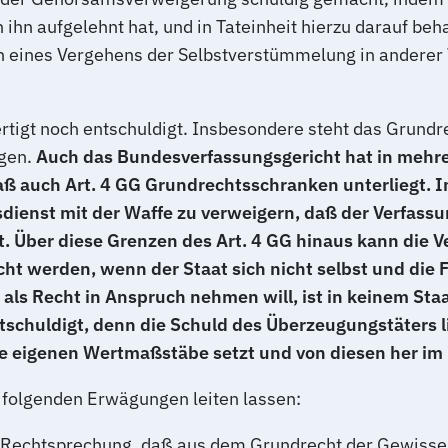
 ihn aufgelehnt hat, und in Tateinheit hierzu darauf beh
ren eines Vergehens der Selbstverstümmelung in andere
rtigt noch entschuldigt. Insbesondere steht das Grund
egen.
Auch das Bundesverfassungsgericht hat in mehr
aß auch Art. 4 GG Grundrechtsschranken unterliegt. I
sdienst mit der Waffe zu verweigern, daß der Verfass
t. Über diese Grenzen des Art. 4 GG hinaus kann die V
t werden, wenn der Staat sich nicht selbst und die 
 als Recht in Anspruch nehmen will, ist in keinem Staa
tschuldigt, denn die Schuld des Überzeugungstäters lie
e eigenen Wertmaßstäbe setzt und von diesen her im Ei
n folgenden Erwägungen leiten lassen:
n Rechtsprechung, daß aus dem Grundrecht der Gewisse