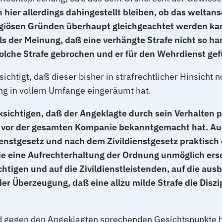
 hier allerdings dahingestellt bleiben, ob das weltan
igiösen Gründen überhaupt gleichgeachtet werden kan
ls der Meinung, daß eine verhängte Strafe nicht so ha
solche Strafe gebrochen und er für den Wehrdienst ge
htigt, daß dieser bisher in strafrechtlicher Hinsicht n
g in vollem Umfange eingeräumt hat.
cksichtigen, daß der Angeklagte durch sein Verhalten
ng vor der gesamten Kompanie bekanntgemacht hat. Auc
stgesetz und nach dem Zivildienstgesetz praktisch en
eine Aufrechterhaltung der Ordnung unmöglich ersch
chtigen und auf die Zivildienstleistenden, auf die aus
r Überzeugung, daß eine allzu milde Strafe die Diszip
d gegen den Angeklagten sprechenden Gesichtspunkte hie