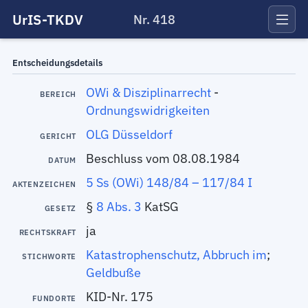
UrIS-TKDV
Nr. 418
Entscheidungsdetails
OWi & Disziplinarrecht
-
BEREICH
Ordnungswidrigkeiten
OLG Düsseldorf
GERICHT
Beschluss vom 08.08.1984
DATUM
5 Ss (OWi) 148/84 – 117/84 I
AKTENZEICHEN
§
8 Abs. 3
KatSG
GESETZ
ja
RECHTSKRAFT
Katastrophenschutz, Abbruch im
;
STICHWORTE
Geldbuße
KID-Nr. 175
FUNDORTE