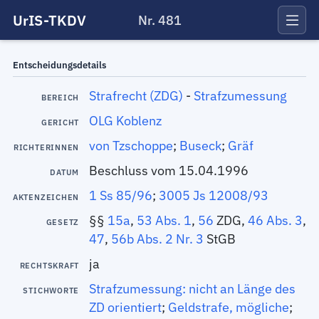
UrIS-TKDV
Nr. 481
Entscheidungsdetails
Strafrecht (ZDG)
-
Strafzumessung
BEREICH
OLG Koblenz
GERICHT
von Tzschoppe
;
Buseck
;
Gräf
RICHTERINNEN
Beschluss vom 15.04.1996
DATUM
1 Ss 85/96
;
3005 Js 12008/93
AKTENZEICHEN
§§
15a
,
53 Abs. 1
,
56
ZDG,
46 Abs. 3
,
GESETZ
47
,
56b Abs. 2 Nr. 3
StGB
ja
RECHTSKRAFT
Strafzumessung: nicht an Länge des
STICHWORTE
ZD orientiert
;
Geldstrafe, mögliche
;