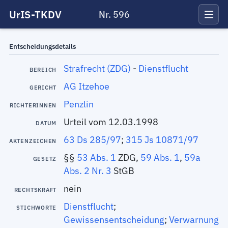
UrIS-TKDV
Nr. 596
Entscheidungsdetails
Strafrecht (ZDG)
-
Dienstflucht
BEREICH
AG Itzehoe
GERICHT
Penzlin
RICHTERINNEN
Urteil vom 12.03.1998
DATUM
63 Ds 285/97
;
315 Js 10871/97
AKTENZEICHEN
§§
53 Abs. 1
ZDG,
59 Abs. 1
,
59a
GESETZ
Abs. 2 Nr. 3
StGB
nein
RECHTSKRAFT
Dienstflucht
;
STICHWORTE
Gewissensentscheidung
;
Verwarnung