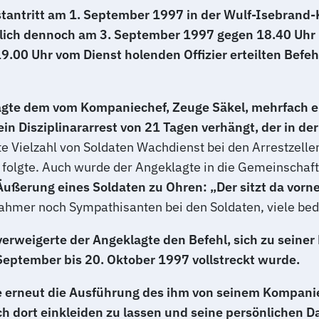
tantritt am 1. September 1997 in der Wulf-Isebrand-
lich dennoch am 3. September 1997 gegen 18.40 Uhr in
.00 Uhr vom Dienst holenden Offizier erteilten Befeh
te dem vom Kompaniechef, Zeuge Säkel, mehrfach erte
n Disziplinararrest von 21 Tagen verhängt, der in der
 Vielzahl von Soldaten Wachdienst bei den Arrestzelle
t folgte. Auch wurde der Angeklagte in die Gemeinschaf
ßerung eines Soldaten zu Ohren: „Der sitzt da vorne (
hmer noch Sympathisanten bei den Soldaten, viele bed
erweigerte der Angeklagte den Befehl, sich zu seiner
 September bis 20. Oktober 1997 vollstreckt wurde.
 erneut die Ausführung des ihm von seinem Kompaniec
h dort einkleiden zu lassen und seine persönlichen D