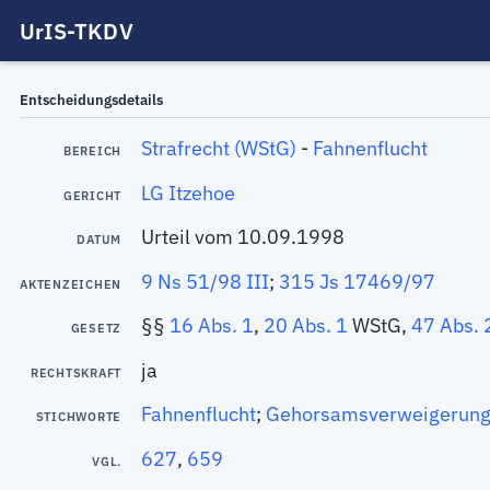
UrIS-TKDV
Entscheidungsdetails
Strafrecht (WStG)
-
Fahnenflucht
BEREICH
LG Itzehoe
GERICHT
Urteil vom 10.09.1998
DATUM
9 Ns 51/98 III
;
315 Js 17469/97
AKTENZEICHEN
§§
16 Abs. 1
,
20 Abs. 1
WStG,
47 Abs. 
GESETZ
ja
RECHTSKRAFT
Fahnenflucht
;
Gehorsamsverweigerun
STICHWORTE
627
,
659
VGL.