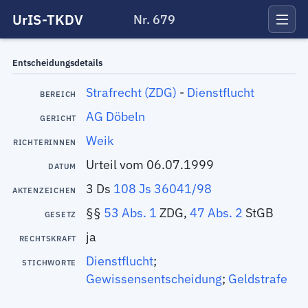
UrIS-TKDV
Nr. 679
Entscheidungsdetails
Strafrecht (ZDG)
-
Dienstflucht
BEREICH
AG Döbeln
GERICHT
Weik
RICHTERINNEN
Urteil vom 06.07.1999
DATUM
3 Ds
108 Js 36041/98
AKTENZEICHEN
§§
53 Abs. 1
ZDG,
47 Abs. 2
StGB
GESETZ
ja
RECHTSKRAFT
Dienstflucht
;
STICHWORTE
Gewissensentscheidung
;
Geldstrafe