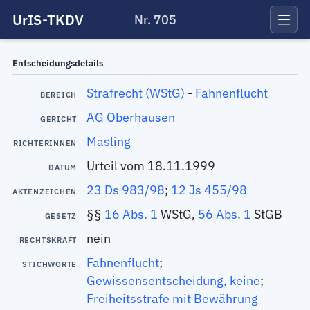
UrIS-TKDV
Nr. 705
Entscheidungsdetails
Strafrecht (WStG)
-
Fahnenflucht
BEREICH
AG Oberhausen
GERICHT
Masling
RICHTERINNEN
Urteil vom 18.11.1999
DATUM
23 Ds 983/98
;
12 Js 455/98
AKTENZEICHEN
§§
16 Abs. 1
WStG,
56 Abs. 1
StGB
GESETZ
nein
RECHTSKRAFT
Fahnenflucht
;
STICHWORTE
Gewissensentscheidung, keine
;
Freiheitsstrafe mit Bewährung