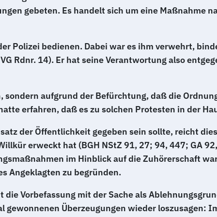
gen gebeten. Es handelt sich um eine Maßnahme nac
 der Polizei bedienen. Dabei war es ihm verwehrt, bi
G Rdnr. 14). Er hat seine Verantwortung also entgegen
n, sondern aufgrund der Befürchtung, daß die Ordnung
hatte erfahren, daß es zu solchen Protesten in der H
z der Öffentlichkeit gegeben sein sollte, reicht dies
 Willkür erweckt hat (BGH NStZ 91, 27; 94, 447; GA 92
ungsmaßnahmen im Hinblick auf die Zuhörerschaft war
es Angeklagten zu begründen.
cht die Vorbefassung mit der Sache als Ablehnungsgrun
inmal gewonnenen Überzeugungen wieder loszusagen: Im