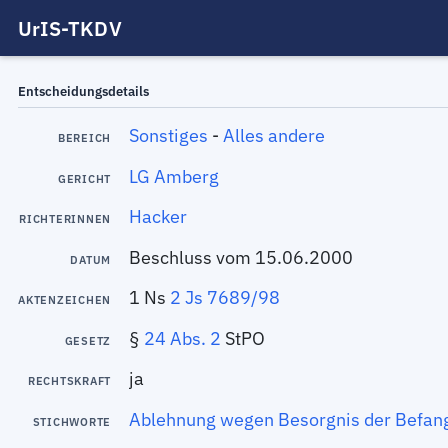
UrIS-TKDV
Entscheidungsdetails
Sonstiges
-
Alles andere
BEREICH
LG Amberg
GERICHT
Hacker
RICHTERINNEN
Beschluss vom 15.06.2000
DATUM
1 Ns
2 Js 7689/98
AKTENZEICHEN
§
24 Abs. 2
StPO
GESETZ
ja
RECHTSKRAFT
Ablehnung wegen Besorgnis der Befang
STICHWORTE