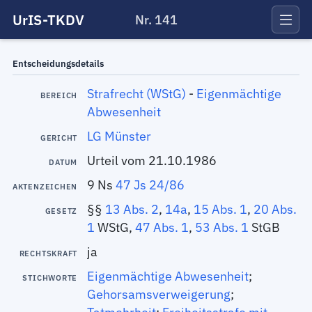
UrIS-TKDV
Nr. 141
Entscheidungsdetails
Strafrecht (WStG)
-
Eigenmächtige
BEREICH
Abwesenheit
LG Münster
GERICHT
Urteil vom 21.10.1986
DATUM
9 Ns
47 Js 24/86
AKTENZEICHEN
§§
13 Abs. 2
,
14a
,
15 Abs. 1
,
20 Abs.
GESETZ
1
WStG,
47 Abs. 1
,
53 Abs. 1
StGB
ja
RECHTSKRAFT
Eigenmächtige Abwesenheit
;
STICHWORTE
Gehorsamsverweigerung
;