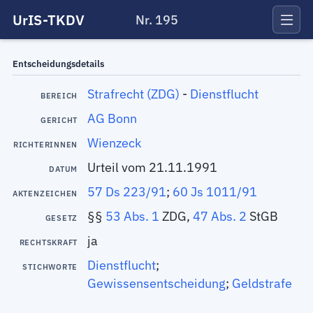
UrIS-TKDV
Nr. 195
Entscheidungsdetails
Strafrecht (ZDG)
-
Dienstflucht
BEREICH
AG Bonn
GERICHT
Wienzeck
RICHTERINNEN
Urteil vom 21.11.1991
DATUM
57 Ds 223/91
;
60 Js 1011/91
AKTENZEICHEN
§§
53 Abs. 1
ZDG,
47 Abs. 2
StGB
GESETZ
ja
RECHTSKRAFT
Dienstflucht
;
STICHWORTE
Gewissensentscheidung
;
Geldstrafe