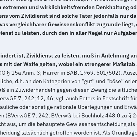
doch extremen und wirklichkeitsfremden Denkhaltung o
ens vom Zivildienst sind solche Täter jedenfalls nur 
vas vergleichbarer Gewissenskonflikt zugrunde liegt, 
Dienst zu leisten, durch den in aller Regel nur Aufgab
dert ist, Zivildienst zu leisten, muß in Anlehnung an
mit der Waffe gelten, wobei ein strengerer Maßstab 
G § 15a Anm. 3; Harrer in BABl 1969, 501/502). Auszug
che, d.h. an den Kategorien von “gut” und “böse” orien
 daß ein Zuwiderhandeln gegen diesen Zwang die sittlic
VerwGE 7, 242; 12, 46; vgl. auch Peters in Festschrift
hauliche oder sonstige rationale Überlegungen und Erw
en (BVerwGE 7, 242; BVerwG bei Buchholz 448.0 zu § 2
icht aus, um die behauptete Gewissensentscheidung als
idung tatsächlich getroffen worden ist. Als Grundlage 