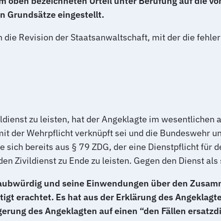
dem oben bezeichneten Urteil unter Berufung auf die 
n Grundsätze eingestellt.
h die Revision der Staatsanwaltschaft, mit der die feh
dienst zu leisten, hat der Angeklagte im wesentlichen au
g mit der Wehrpflicht verknüpft sei und die Bundesweh
ich bereits aus § 79 ZDG, der eine Dienstpflicht für de
 Zivildienst zu Ende zu leisten. Gegen den Dienst als
 glaubwürdig und seine Einwendungen über den Zusam
htigt erachtet. Es hat aus der Erklärung des Angeklagt
igerung des Angeklagten auf einen “den Fällen ersat