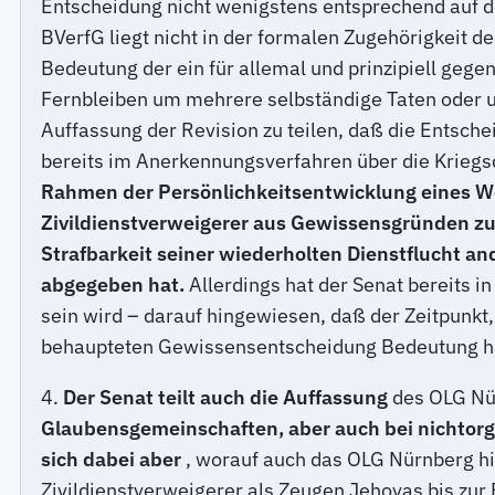
Entscheidung nicht wenigstens entsprechend auf d
BVerfG liegt nicht in der formalen Zugehörigkeit 
Bedeutung der ein für allemal und prinzipiell gege
Fernbleiben um mehrere selbständige Taten oder um
Auffassung der Revision zu teilen, daß die Entsch
bereits im Anerkennungsverfahren über die Kriegsd
Rahmen der Persönlichkeitsentwicklung eines We
Zivildienstverweigerer aus Gewissensgründen zu
Strafbarkeit seiner wiederholten Dienstflucht a
abgegeben hat.
Allerdings hat der Senat bereits i
sein wird – darauf hingewiesen, daß der Zeitpunkt,
behaupteten Gewissensentscheidung Bedeutung h
4.
Der Senat teilt auch die Auffassung
des OLG Nü
Glaubensgemeinschaften, aber auch bei nichtorg
sich dabei aber
, worauf auch das OLG Nürnberg h
Zivildienstverweigerer als Zeugen Jehovas bis zu