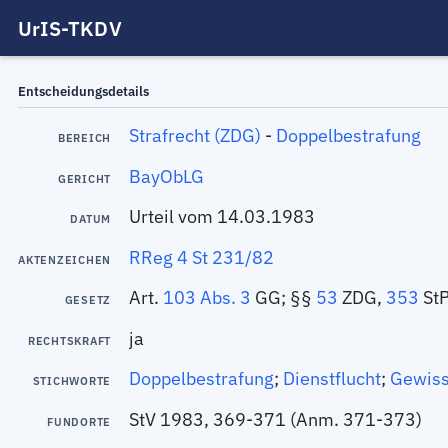
UrIS-TKDV
Entscheidungsdetails
Strafrecht (ZDG)
-
Doppelbestrafung
BEREICH
BayObLG
GERICHT
Urteil vom 14.03.1983
DATUM
RReg 4 St 231/82
AKTENZEICHEN
Art.
103 Abs. 3
GG; §§
53
ZDG,
353
St
GESETZ
ja
RECHTSKRAFT
Doppelbestrafung
;
Dienstflucht
;
Gewiss
STICHWORTE
StV 1983, 369-371 (Anm. 371-373)
FUNDORTE