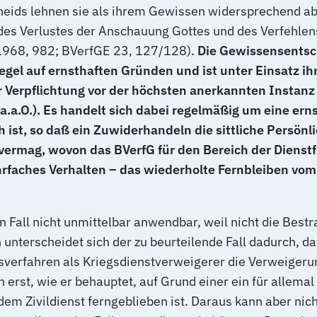
ids lehnen sie als ihrem Gewissen widersprechend ab 
es Verlustes der Anschauung Gottes und des Verfehlens
1968, 982; BVerfGE 23, 127/128).
Die Gewissensentsch
egel auf ernsthaften Gründen und ist unter Einsatz i
der Verpflichtung vor der höchsten anerkannten Instan
a.O.). Es handelt sich dabei regelmäßig um eine ernst
h ist, so daß ein Zuwiderhandeln die sittliche Persön
ermag, wovon das BVerfG für den Bereich der Dienstfl
hrfaches Verhalten – das wiederholte Fernbleiben vom Z
en Fall nicht unmittelbar anwendbar, weil nicht die Be
unterscheidet sich der zu beurteilende Fall dadurch, da
erfahren als Kriegsdienstverweigerer die Verweigerung
n erst, wie er behauptet, auf Grund einer ein für allem
dem Zivildienst ferngeblieben ist. Daraus kann aber nic