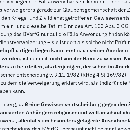
en vorliegenden Fall anwendbar sein könnten. Denn das
des Verweigerers gerade zur Glaubensgemeinschaft der 
n den Kriegs- und Zivildienst getroffenen Gewissensent
 ein- und dieselbe Tat im Sinn des Art. 103 Abs. 3 GG 
eidung des BVerfG nur auf die Fälle Anwendung finden kö
ienstverweigerung – sie ist dort als solche nicht Prüf
hrpflichtigen liegen kann, erst nach seiner Anerkenn
 werden, ist
nämlich
nicht von der Hand zu weisen. Nic
nders zu beurteilen, als denjenigen, der schon im An
n seiner Entscheidung v. 9.11.1982 (RReg 4 St 169/82) 
 zu dem die Verweigerung erklärt wird, als Indiz für die
aben kann.
rnberg,
daß eine Gewissensentscheidung gegen den Zi
anisierten Anhängern religiöser und weltanschaulich
inweist,
allenfalls um besonders gelagerte Ausnahmef
r Entscheidung des BVerfG überhaupt nicht bekannt gew