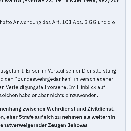
vom BVerfG (BVerfGE 23, 191 = NJW 1968, 982) zur
lerhafte Anwendung des Art. 103 Abs. 3 GG und die
sgeführt: Er sei im Verlauf seiner Dienstleistung
r und den “Bundeswehrgedanken” in verschiedener
n Verteidigungsfall vorsehe. Im Hinblick auf
 solchen habe er aber nichts einzuwenden.
menhang zwischen Wehrdienst und Zivildienst,
en, eher Strafe auf sich zu nehmen als weiterhin
zdienstverweigernder Zeugen Jehovas