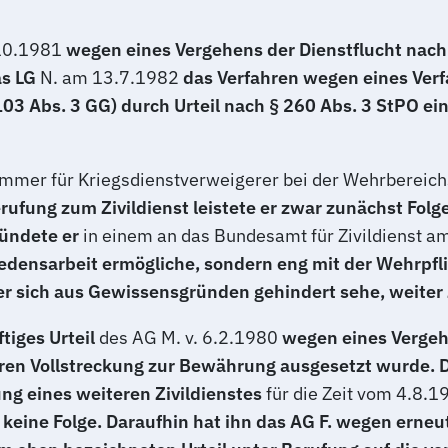
.10.1981
wegen eines Vergehens der Dienstflucht nach §
as LG
N. am 13.7.1982
das Verfahren wegen eines Verf
3 Abs. 3 GG) durch Urteil nach § 260 Abs. 3 StPO ein
mmer für Kriegsdienstverweigerer bei der Wehrbereich
ufung zum Zivildienst leistete er zwar zunächst Folge
ründete er
in einem an das Bundesamt für Zivildienst a
iedensarbeit ermögliche, sondern eng mit der Wehrpflic
r sich aus Gewissensgründen gehindert sehe, weiter Zi
tiges Urteil
des AG M. v. 6.2.1980
wegen eines Vergehe
 deren Vollstreckung zur Bewährung ausgesetzt wurde.
ng eines weiteren Zivildienstes
für die Zeit vom 4.8.1
 keine Folge. Daraufhin hat ihn das AG F. wegen erneu