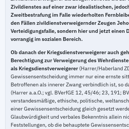
Zivildienstes auf einer zwar idealistischen, je
Zweitbestrafung im Falle wiederholten Fernbleib
den Fällen zivildienstverweigernder Zeugen Jeho
Verteidigungsfalle, sondern hier und jetzt einen 
vorrangig im sozialen Bereich.
Ob danach der Kriegsdienstverweigerer auch gehin
Berechtigung zur Verweigerung des Wehrdienstes 
als Kriegsdienstverweigerer
(Harrer/Haberland ZD
Gewissensentscheidung immer nur eine ernste sittli
Betroffenen als innerer Zwang verbindlich ist, so
(Harrer a.a.O.; vgl. BVerfGE 12, 45/46; 23, 191; B
verstandesmäßige, ethische, politische, weltansc
einer Gewissensentscheidung gleich gesetzt werd
Glaubwürdigkeit und verbales Bekenntnis allein n
Feststellungen, ob die behauptete Gewissensentsche