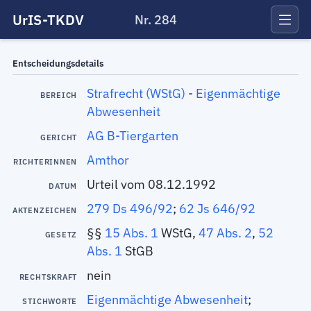
UrIS-TKDV
Nr. 284
Entscheidungsdetails
Strafrecht (WStG)
-
Eigenmächtige
BEREICH
Abwesenheit
AG B-Tiergarten
GERICHT
Amthor
RICHTERINNEN
Urteil vom 08.12.1992
DATUM
279 Ds 496/92
;
62 Js 646/92
AKTENZEICHEN
§§
15 Abs. 1
WStG,
47 Abs. 2
,
52
GESETZ
Abs. 1
StGB
nein
RECHTSKRAFT
Eigenmächtige Abwesenheit
;
STICHWORTE