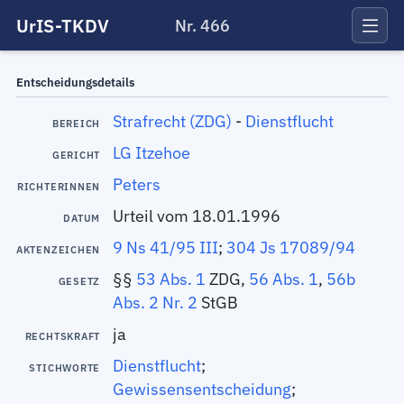
UrIS-TKDV
Nr. 466
Entscheidungsdetails
Strafrecht (ZDG)
-
Dienstflucht
BEREICH
LG Itzehoe
GERICHT
Peters
RICHTERINNEN
Urteil vom 18.01.1996
DATUM
9 Ns 41/95 III
;
304 Js 17089/94
AKTENZEICHEN
§§
53 Abs. 1
ZDG,
56 Abs. 1
,
56b
GESETZ
Abs. 2 Nr. 2
StGB
ja
RECHTSKRAFT
Dienstflucht
;
STICHWORTE
Gewissensentscheidung
;