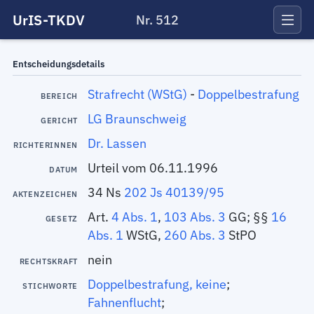
UrIS-TKDV
Nr. 512
Entscheidungsdetails
Strafrecht (WStG)
-
Doppelbestrafung
BEREICH
LG Braunschweig
GERICHT
Dr. Lassen
RICHTERINNEN
Urteil vom 06.11.1996
DATUM
34 Ns
202 Js 40139/95
AKTENZEICHEN
Art.
4 Abs. 1
,
103 Abs. 3
GG; §§
16
GESETZ
Abs. 1
WStG,
260 Abs. 3
StPO
nein
RECHTSKRAFT
Doppelbestrafung, keine
;
STICHWORTE
Fahnenflucht
;