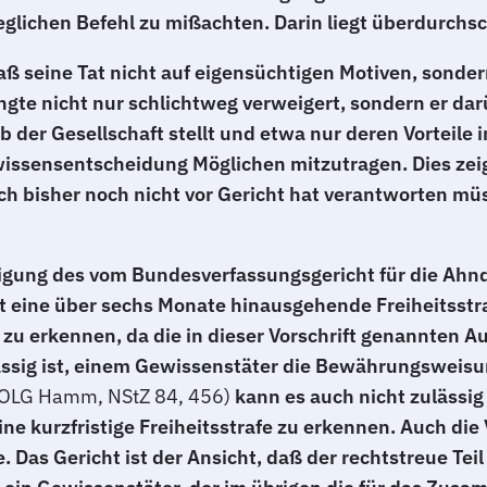
jeglichen Befehl zu mißachten. Darin liegt überdurchs
daß seine Tat nicht auf eigensüchtigen Motiven, sond
gte nicht nur schlichtweg verweigert, sondern er darü
alb der Gesellschaft stellt und etwa nur deren Vorteile 
ssensentscheidung Möglichen mitzutragen. Dies zeigt 
sich bisher noch nicht vor Gericht hat verantworten müs
gung des vom Bundesverfassungsgericht für die Ahnd
t eine über sechs Monate hinausgehende Freiheitsstra
 zu erkennen, da die in dieser Vorschrift genannten 
ssig ist, einem Gewissenstäter die Bewährungsweisung
OLG Hamm, NStZ 84, 456)
kann es auch nicht zulässig 
ine kurzfristige Freiheitsstrafe zu erkennen. Auch di
e. Das Gericht ist der Ansicht, daß der rechtstreue Te