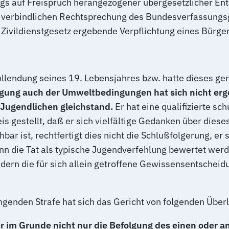
ags auf Freispruch herangezogener übergesetzlicher Ent
 verbindlichen Rechtsprechung des Bundesverfassungsger
Zivildienstgesetz ergebende Verpflichtung eines Bürge
ollendung seines 19. Lebensjahres bzw. hatte dieses ge
igung auch der Umweltbedingungen hat sich nicht ergeb
 Jugendlichen gleichstand.
Er hat eine qualifizierte sc
s gestellt, daß er sich vielfältige Gedanken über die
ar ist, rechtfertigt dies nicht die Schlußfolgerung, er
 die Tat als typische Jugendverfehlung bewertet werden
dern die für sich allein getroffene Gewissensentschei
enden Strafe hat sich das Gericht von folgenden Überl
r im Grunde nicht nur die Befolgung des einen oder a