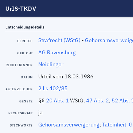
UrIS-TKDV
Entscheidungsdetails
Strafrecht (WStG)
-
Gehorsamsverweig
BEREICH
AG Ravensburg
GERICHT
Neidlinger
RICHTERINNEN
Urteil vom 18.03.1986
DATUM
2 Ls 402/85
AKTENZEICHEN
§§
20 Abs. 1
WStG,
47 Abs. 2
,
52 Abs. 
GESETZ
ja
RECHTSKRAFT
Gehorsamsverweigerung
;
Tateinheit
;
G
STICHWORTE