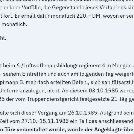
rund der Vorfälle, die Gegenstand dieses Verfahrens si
eit fort. Er erhält dafür monatlich 220.– DM, wovon er 
 monatlich.
ht.
 beim 6./Luftwaffenausbildungsregiment 4 in Mengen a
ei seinem Eintreffen und auch am folgenden Tag weigerte
tmann B. mehrfach erteilten Befehl, sich sanitätsärztli
Uniform anzulegen, nicht. An diesem 03.10.1985 wurde
 der vom Truppendienstgericht festgesetzte 21-tägige D
olte sich dieser Vorgang am 26.10.1985: Aufgrund sein
eit vom 27.10.-15.11.1985 ein Teil des anschliessend 
en Tür« veranstaltet wurde, wurde der Angeklagte ü