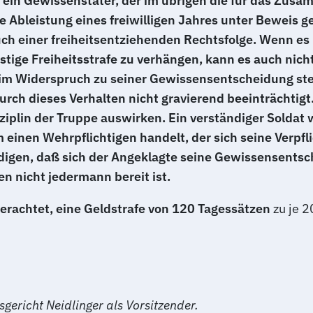
 ein Gewissenstäter, der im übrigen die für das Zus
 Ableistung eines freiwilligen Jahres unter Beweis ges
ch einer freiheitsentziehenden Rechtsfolge. Wenn es n
tige Freiheitsstrafe zu verhängen, kann es auch nicht 
 im Widerspruch zu seiner Gewissensentscheidung steh
ch dieses Verhalten nicht gravierend beeinträchtigt
Disziplin der Truppe auswirken. Ein verständiger Solda
 einen Wehrpflichtigen handelt, der sich seine Verpf
ürdigen, daß sich der Angeklagte seine Gewissensent
en nicht jedermann bereit ist.
erachtet, eine Geldstrafe von 120 Tagessätzen
zu je 
ericht Neidlinger als Vorsitzender.