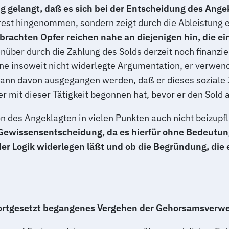
ng gelangt, daß es sich bei der Entscheidung des An
rest hingenommen, sondern zeigt durch die Ableistung ei
brachten Opfer reichen nahe an diejenigen hin, die ei
ber durch die Zahlung des Solds derzeit noch finanzie
eine insoweit nicht widerlegte Argumentation, er verwend
nn davon ausgegangen werden, daß er dieses soziale J
r mit dieser Tätigkeit begonnen hat, bevor er den Sold 
des Angeklagten in vielen Punkten auch nicht beizupfl
Gewissensentscheidung, da es hierfür ohne Bedeutung 
Logik widerlegen läßt und ob die Begründung, die er f
s fortgesetzt begangenes Vergehen der Gehorsamsverw