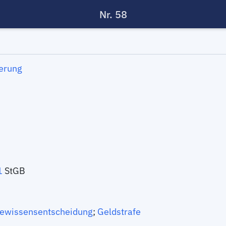
Nr. 58
erung
1
StGB
ewissensentscheidung
;
Geldstrafe