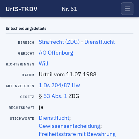
UrIS-TKDV
Nr. 61
Entscheidungsdetails
Strafrecht (ZDG)
-
Dienstflucht
BEREICH
AG Offenburg
GERICHT
Will
RICHTERINNEN
Urteil vom 11.07.1988
DATUM
1 Ds 204/87 Hw
AKTENZEICHEN
§
53 Abs. 1
ZDG
GESETZ
ja
RECHTSKRAFT
Dienstflucht
;
STICHWORTE
Gewissensentscheidung
;
Freiheitsstrafe mit Bewährung