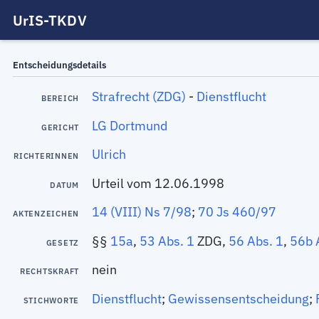
UrIS-TKDV
Entscheidungsdetails
Strafrecht (ZDG)
-
Dienstflucht
BEREICH
LG Dortmund
GERICHT
Ulrich
RICHTERINNEN
Urteil vom 12.06.1998
DATUM
14 (VIII) Ns 7/98
;
70 Js 460/97
AKTENZEICHEN
§§
15a
,
53 Abs. 1
ZDG,
56 Abs. 1
,
56b A
GESETZ
nein
RECHTSKRAFT
Dienstflucht
;
Gewissensentscheidung
;
STICHWORTE