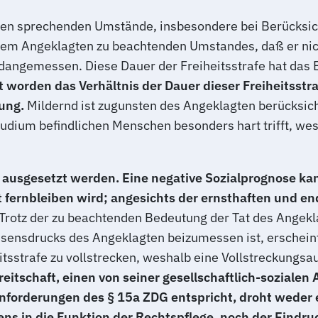
ten sprechenden Umstände, insbesondere bei Berücksic
m Angeklagten zu beachtenden Umstandes, daß er nicht 
uldangemessen. Diese Dauer der Freiheitsstrafe hat das
gt worden das Verhältnis der Dauer dieser Freiheitsstr
ung.
Mildernd ist zugunsten des Angeklagten berücksicht
dium befindlichen Menschen besonders hart trifft, wes
g ausgesetzt werden. Eine negative Sozialprognose ka
 fernbleiben wird; angesichts der ernsthaften und e
Trotz der zu beachtenden Bedeutung der Tat des Angekla
ensdrucks des Angeklagten beizumessen ist, erscheint
eitsstrafe zu vollstrecken, weshalb eine Vollstreckungs
itschaft, einen von seiner gesellschaftlich-sozialen
en Anforderungen des § 15a ZDG entspricht, droht wede
ns in die Funktion der Rechtspflege, noch der Eindruc