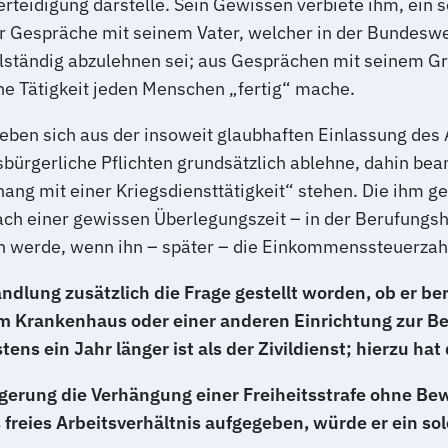
rteidigung darstelle. Sein Gewissen verbiete ihm, ein 
 Gespräche mit seinem Vater, welcher in der Bundesweh
llständig abzulehnen sei; aus Gesprächen mit seinem Gr
che Tätigkeit jeden Menschen „fertig“ mache.
ben sich aus der insoweit glaubhaften Einlassung des 
bürgerliche Pflichten grundsätzlich ablehne, dahin bean
ng mit einer Kriegsdiensttätigkeit“ stehen. Die ihm ges
nach einer gewissen Überlegungszeit – in der Berufungs
en werde, wenn ihn – später – die Einkommenssteuerzahl
ung zusätzlich die Frage gestellt worden, ob er berei
inem Krankenhaus oder einer anderen Einrichtung zur
ens ein Jahr länger ist als der Zivildienst; hierzu ha
erung die Verhängung einer Freiheitsstrafe ohne Bew
freies Arbeitsverhältnis aufgegeben, würde er ein sol