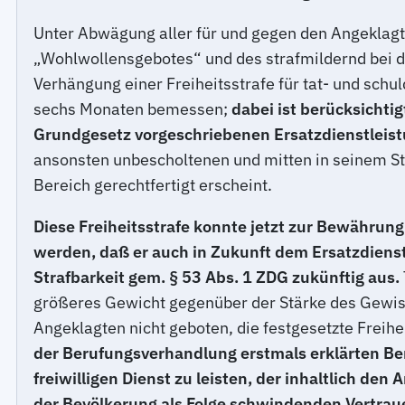
Unter Abwägung aller für und gegen den Angeklag
„Wohlwollensgebotes“ und des strafmildernd bei de
Verhängung einer Freiheitsstrafe für tat- und sch
sechs Monaten bemessen;
dabei ist berücksichti
Grundgesetz vorgeschriebenen Ersatzdienstleist
ansonsten unbescholtenen und mitten in seinem Stu
Bereich gerechtfertigt erscheint.
Diese Freiheitsstrafe konnte jetzt zur Bewährun
werden, daß er auch in Zukunft dem Ersatzdienst
Strafbarkeit gem. § 53 Abs. 1 ZDG zukünftig aus.
größeres Gewicht gegenüber der Stärke des Gewiss
Angeklagten nicht geboten, die festgesetzte Freih
der Berufungsverhandlung erstmals erklärten Bere
freiwilligen Dienst zu leisten, der inhaltlich d
der Bevölkerung als Folge schwindenden Vertraue