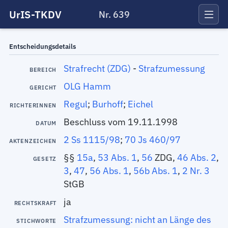
UrIS-TKDV
Nr. 639
Entscheidungsdetails
Strafrecht (ZDG)
-
Strafzumessung
BEREICH
OLG Hamm
GERICHT
Regul
;
Burhoff
;
Eichel
RICHTERINNEN
Beschluss vom 19.11.1998
DATUM
2 Ss 1115/98
;
70 Js 460/97
AKTENZEICHEN
§§
15a
,
53 Abs. 1
,
56
ZDG,
46 Abs. 2
,
GESETZ
3
,
47
,
56 Abs. 1
,
56b Abs. 1
,
2 Nr. 3
StGB
ja
RECHTSKRAFT
Strafzumessung: nicht an Länge des
STICHWORTE