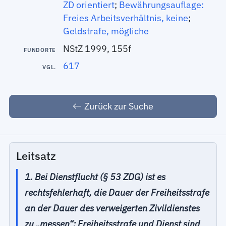
ZD orientiert
;
Bewährungsauflage:
Freies Arbeitsverhältnis, keine
;
Geldstrafe, mögliche
NStZ 1999, 155f
FUNDORTE
617
VGL.
Zurück zur Suche
Leitsatz
1. Bei Dienstflucht (§ 53 ZDG) ist es
rechtsfehlerhaft, die Dauer der Freiheitsstrafe
an der Dauer des verweigerten Zivildienstes
zu „messen“; Freiheitsstrafe und Dienst sind