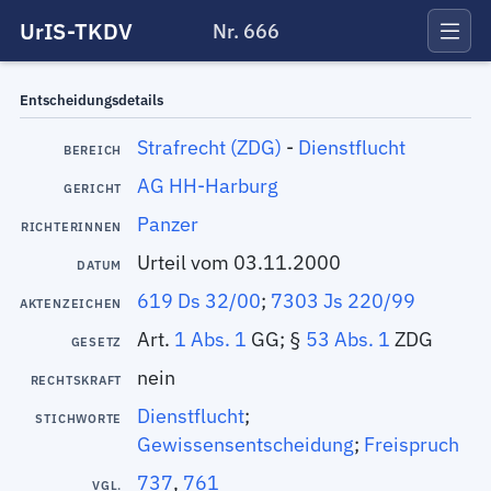
UrIS-TKDV
Nr. 666
Entscheidungsdetails
Strafrecht (ZDG)
-
Dienstflucht
BEREICH
AG HH-Harburg
GERICHT
Panzer
RICHTERINNEN
Urteil vom 03.11.2000
DATUM
619 Ds 32/00
;
7303 Js 220/99
AKTENZEICHEN
Art.
1 Abs. 1
GG; §
53 Abs. 1
ZDG
GESETZ
nein
RECHTSKRAFT
Dienstflucht
;
STICHWORTE
Gewissensentscheidung
;
Freispruch
737
,
761
VGL.