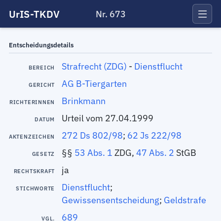
UrIS-TKDV
Nr. 673
Entscheidungsdetails
Strafrecht (ZDG)
-
Dienstflucht
BEREICH
AG B-Tiergarten
GERICHT
Brinkmann
RICHTERINNEN
Urteil vom 27.04.1999
DATUM
272 Ds 802/98
;
62 Js 222/98
AKTENZEICHEN
§§
53 Abs. 1
ZDG,
47 Abs. 2
StGB
GESETZ
ja
RECHTSKRAFT
Dienstflucht
;
STICHWORTE
Gewissensentscheidung
;
Geldstrafe
689
VGL.