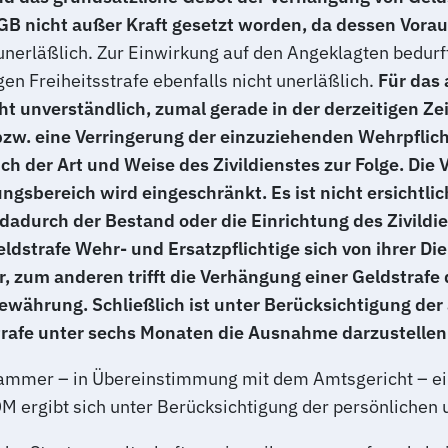
tGB nicht außer Kraft gesetzt worden, da dessen Vorau
nerläßlich. Zur Einwirkung auf den Angeklagten bedurft
n Freiheitsstrafe ebenfalls nicht unerläßlich.
Für das
icht unverständlich, zumal gerade in der derzeitigen Z
zw. eine Verringerung der einzuziehenden Wehrpflicht
 der Art und Weise des Zivildienstes zur Folge. Die V
gsbereich wird eingeschränkt. Es ist nicht ersichtlic
dadurch der Bestand oder die Einrichtung des Zivildi
dstrafe Wehr- und Ersatzpflichtige sich von ihrer Dien
r, zum anderen trifft die Verhängung einer Geldstraf
Bewährung. Schließlich ist unter Berücksichtigung de
trafe unter sechs Monaten die Ausnahme darzustellen
Kammer – in Übereinstimmung mit dem Amtsgericht – ei
M ergibt sich unter Berücksichtigung der persönlichen 