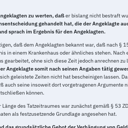
Angeklagten zu werten, daß
er bislang nicht bestraft w
nsentscheidung gehandelt hat, die der Angeklagte au
and sprach im Ergebnis für den Angeklagten.
gen, daß dem Angeklagten bekannt war, daß nach § 15a
nis in einem Krankenhaus oder ähnliches stehen. Nach
gearbeitet, ohne sich diese Zeit jedoch anrechnen zu l
t der Angeklagte somit nach seinen Angaben tätig gewe
sich geleistete Zeiten nicht hat bescheinigen lassen. 
 auch seine insoweit dort vorgetragenen Argumente nic
ntschließen können.
r Länge des Tatzeitraumes war zunächst gemäß § 53 ZDG
aten als festzusetzende Grundlage angesehen hat.
d das grundsätzliche Gebot der Verhängung von Geldstr