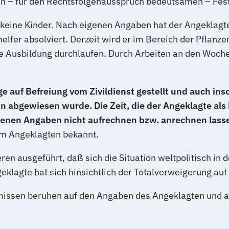
en – für den Rechtsfolgenausspruch bedeutsamen – Fest
at keine Kinder. Nach eigenen Angaben hat der Angeklag
thelfer absolviert. Derzeit wird er im Bereich der Pflan
he Ausbildung durchlaufen. Durch Arbeiten an den Woch
 auf Befreiung vom Zivildienst gestellt und auch in
 abgewiesen wurde. Die Zeit, die der Angeklagte als P
igenen Angaben nicht aufrechnen bzw. anrechnen lassen
em Angeklagten bekannt.
eren ausgeführt, daß sich die Situation weltpolitisch 
geklagte hat sich hinsichtlich der Totalverweigerung au
ltnissen beruhen auf den Angaben des Angeklagten und 