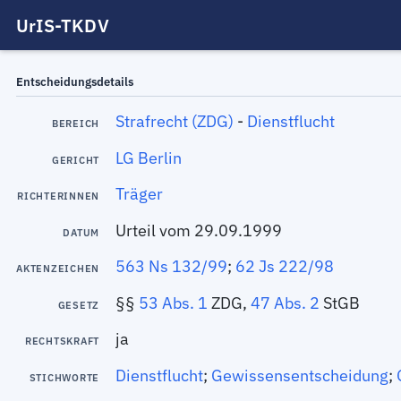
UrIS-TKDV
Entscheidungsdetails
Strafrecht (ZDG)
-
Dienstflucht
BEREICH
LG Berlin
GERICHT
Träger
RICHTERINNEN
Urteil vom 29.09.1999
DATUM
563 Ns 132/99
;
62 Js 222/98
AKTENZEICHEN
§§
53 Abs. 1
ZDG,
47 Abs. 2
StGB
GESETZ
ja
RECHTSKRAFT
Dienstflucht
;
Gewissensentscheidung
;
STICHWORTE