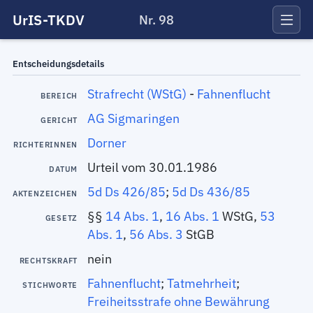
UrIS-TKDV
Nr. 98
Entscheidungsdetails
Strafrecht (WStG)
-
Fahnenflucht
BEREICH
AG Sigmaringen
GERICHT
Dorner
RICHTERINNEN
Urteil vom 30.01.1986
DATUM
5d Ds 426/85
;
5d Ds 436/85
AKTENZEICHEN
§§
14 Abs. 1
,
16 Abs. 1
WStG,
53
GESETZ
Abs. 1
,
56 Abs. 3
StGB
nein
RECHTSKRAFT
Fahnenflucht
;
Tatmehrheit
;
STICHWORTE
Freiheitsstrafe ohne Bewährung