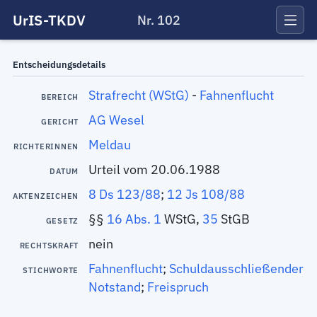
UrIS-TKDV
Nr. 102
Entscheidungsdetails
Strafrecht (WStG)
-
Fahnenflucht
BEREICH
AG Wesel
GERICHT
Meldau
RICHTERINNEN
Urteil vom 20.06.1988
DATUM
8 Ds 123/88
;
12 Js 108/88
AKTENZEICHEN
§§
16 Abs. 1
WStG,
35
StGB
GESETZ
nein
RECHTSKRAFT
Fahnenflucht
;
Schuldausschließender
STICHWORTE
Notstand
;
Freispruch