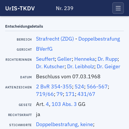
UrIS-TKDV
Nr. 239
Entscheidungsdetails
Strafrecht (ZDG)
-
Doppelbestrafung
BEREICH
BVerfG
GERICHT
Seuffert
;
Geller
;
Henneka
;
Dr. Rupp
;
RICHTERINNEN
Dr. Kutscher
;
Dr. Leibholz
;
Dr. Geiger
Beschluss vom 07.03.1968
DATUM
2 BvR 354-355
;
524
;
566-567
;
AKTENZEICHEN
719/66
;
79
;
171
;
431/67
Art.
4
,
103 Abs. 3
GG
GESETZ
ja
RECHTSKRAFT
Doppelbestrafung, keine
;
STICHWORTE