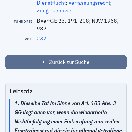
Dienstflucht
;
Verfassungsrecht
;
Zeuge Jehovas
BVerfGE 23, 191-208; NJW 1968,
FUNDORTE
982
237
VGL.
Zurück zur Suche
Leitsatz
1. Dieselbe Tat im Sinne von Art. 103 Abs. 3
GG liegt auch vor, wenn die wiederholte
Nichtbefolgung einer Einberufung zum zivilen
Ersatzdienst auf die ein für allemal getroffene