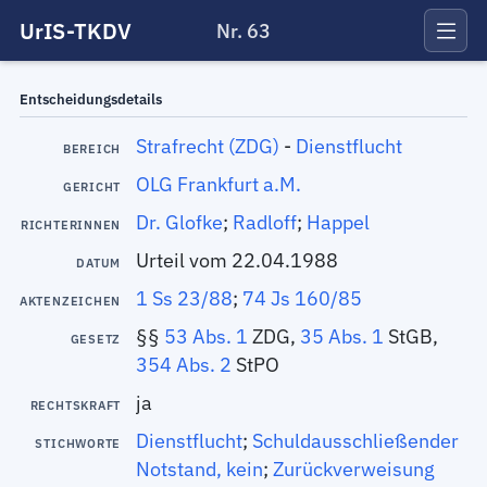
UrIS-TKDV
Nr. 63
Entscheidungsdetails
Strafrecht (ZDG)
-
Dienstflucht
BEREICH
OLG Frankfurt a.M.
GERICHT
Dr. Glofke
;
Radloff
;
Happel
RICHTERINNEN
Urteil vom 22.04.1988
DATUM
1 Ss 23/88
;
74 Js 160/85
AKTENZEICHEN
§§
53 Abs. 1
ZDG,
35 Abs. 1
StGB,
GESETZ
354 Abs. 2
StPO
ja
RECHTSKRAFT
Dienstflucht
;
Schuldausschließender
STICHWORTE
Notstand, kein
;
Zurückverweisung