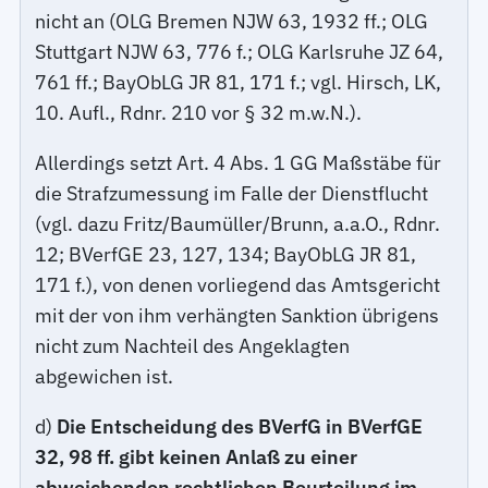
nicht an (OLG Bremen NJW 63, 1932 ff.; OLG
Stuttgart NJW 63, 776 f.; OLG Karlsruhe JZ 64,
761 ff.; BayObLG JR 81, 171 f.; vgl. Hirsch, LK,
10. Aufl., Rdnr. 210 vor § 32 m.w.N.).
Allerdings setzt Art. 4 Abs. 1 GG Maßstäbe für
die Strafzumessung im Falle der Dienstflucht
(vgl. dazu Fritz/Baumüller/Brunn, a.a.O., Rdnr.
12; BVerfGE 23, 127, 134; BayObLG JR 81,
171 f.), von denen vorliegend das Amtsgericht
mit der von ihm verhängten Sanktion übrigens
nicht zum Nachteil des Angeklagten
abgewichen ist.
d)
Die Entscheidung des BVerfG in BVerfGE
32, 98 ff. gibt keinen Anlaß zu einer
abweichenden rechtlichen Beurteilung im