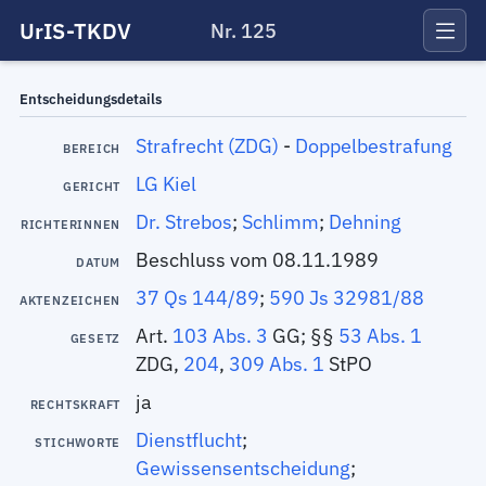
UrIS-TKDV
Nr. 125
Entscheidungsdetails
Strafrecht (ZDG)
-
Doppelbestrafung
BEREICH
LG Kiel
GERICHT
Dr. Strebos
;
Schlimm
;
Dehning
RICHTERINNEN
Beschluss vom 08.11.1989
DATUM
37 Qs 144/89
;
590 Js 32981/88
AKTENZEICHEN
Art.
103 Abs. 3
GG; §§
53 Abs. 1
GESETZ
ZDG,
204
,
309 Abs. 1
StPO
ja
RECHTSKRAFT
Dienstflucht
;
STICHWORTE
Gewissensentscheidung
;