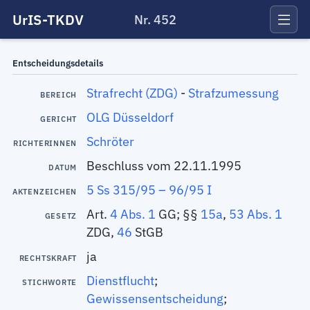
UrIS-TKDV
Nr. 452
Entscheidungsdetails
Strafrecht (ZDG)
-
Strafzumessung
BEREICH
OLG Düsseldorf
GERICHT
Schröter
RICHTERINNEN
Beschluss vom 22.11.1995
DATUM
5 Ss 315/95 – 96/95 I
AKTENZEICHEN
Art.
4 Abs. 1
GG; §§
15a
,
53 Abs. 1
GESETZ
ZDG,
46
StGB
ja
RECHTSKRAFT
Dienstflucht
;
STICHWORTE
Gewissensentscheidung
;